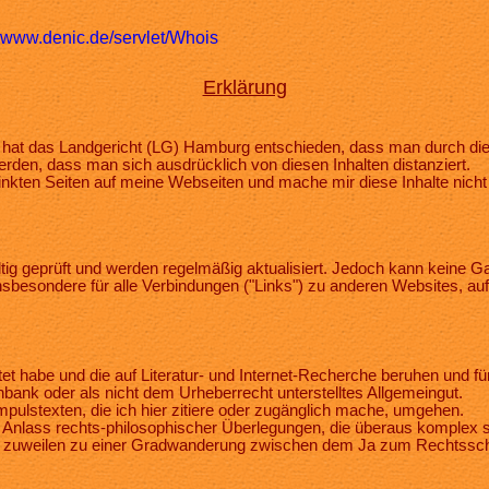
www.denic.de/servlet/Whois
Erklärung
" hat das Landgericht (LG) Hamburg entschieden, dass man durch die A
erden, dass man sich ausdrücklich von diesen Inhalten distanziert.
elinkten Seiten auf meine Webseiten und mache mir diese Inhalte nicht z
ältig geprüft und werden regelmäßig aktualisiert. Jedoch kann keine 
gilt insbesondere für alle Verbindungen ("Links") zu anderen Websites, 
tet habe und die auf Literatur- und Internet-Recherche beruhen und für
bank oder als nicht dem Urheberrecht unterstelltes Allgemeingut.
pulstexten, die ich hier zitiere oder zugänglich mache, umgehen.
n Anlass rechts-philosophischer Überlegungen, die überaus komplex s
er zuweilen zu einer Gradwanderung zwischen dem Ja zum Rechtssch