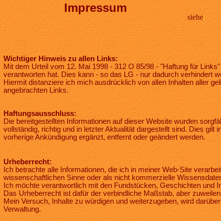
Impressum
siehe
:
Wichtiger Hinweis zu allen Links:
Mit dem Urteil vom 12. Mai 1998 - 312 O 85/98 - "Haftung für Links
verantworten hat. Dies kann - so das LG - nur dadurch verhindert w
Hiermit distanziere ich mich ausdrücklich von allen Inhalten aller g
angebrachten Links.
Haftungsausschluss:
Die bereitgestellten Informationen auf dieser Website wurden sorgf
vollständig, richtig und in letzter Aktualität dargestellt sind. Dies 
vorherige Ankündigung ergänzt, entfernt oder geändert werden.
Urheberrecht:
Ich betrachte alle Informationen, die ich in meiner Web-Site verarbei
wissenschaftlichen Sinne oder als nicht kommerzielle Wissensdaten
Ich möchte verantwortlich mit den Fundstücken, Geschichten und Im
Das Urheberrecht ist dafür der verbindliche Maßstab, aber zuweile
Mein Versuch, Inhalte zu würdigen und weiterzugeben, wird darüb
Verwaltung.