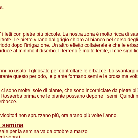
a.
i letti con pietre più piccole. La nostra zona è molto ricca di sas
mitrofe. Le pietre virano dal grigio chiaro al bianco nel corso de
iodo dopo l'irrigazione. Un altro effetto collaterale è che le er
riduce al minimo il diserbo. Il terreno è molto fertile, il che sig
anni ho usato il glifosato per controllare le erbacce. Lo svantagg
urante questo periodo, le piante formano semi e la prossima volt
 ci sono molte isole di piante, che sono incorniciate da pietre pi
 il tosaerba prima che le piante possano deporre i semi. Quindi
 erbacce.
ivicoltori non spruzzano più, ora arano più volte l'anno.
 semina
deale per la semina va da ottobre a marzo
edi sopra).