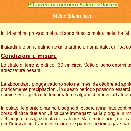
Pflanzen in meinem Salento-Garten
Meine Erfahrungen
In 14 anni ho provato molto, ci sono riuscito molto, molto ha falli
Il giardino è principalmente un giardino ornamentale, un "parco"
C
ondizioni e misure
Lo strato di terreno è di soli 30 cm circa. Sotto ci sono enormi s
attrezzature pesanti.
Le abbondanti piogge cadono solo nei mesi da ottobre ad april
praticamente precipitazioni. In questo periodo possono esserci f
nuovo senza pietà e le temperature salgono di nuovo ad almen
In estate, le piante o hanno bisogno di essere annaffiate contin
corso di circa due anni. Il calcare immagazzina la pioggia in m
dell'acqua immagazzinata nel calcare. Ma nei due anni, molti a
per l'irrigazione. Fanno eccezione le piante che immagazzinano 