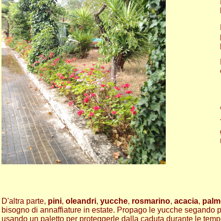
D'altra parte,
pini
,
oleandri
,
yucche
,
rosmarino
,
acacia
,
palm
bisogno di annaffiature in estate. Propago le yucche segando p
usando un paletto per proteggerle dalla caduta durante le temp