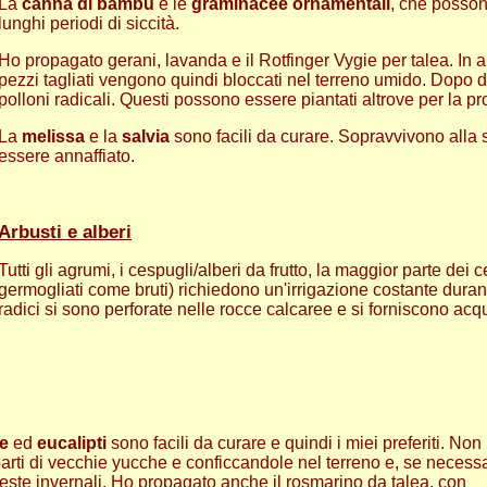
La
canna di bambù
e le
graminacee ornamentali
, che posson
lunghi periodi di siccità.
Ho propagato gerani, lavanda e il Rotfinger Vygie per talea. In 
pezzi tagliati vengono quindi bloccati nel terreno umido. Dopo d
polloni radicali. Questi possono essere piantati altrove per la 
La
melissa
e la
salvia
sono facili da curare. Sopravvivono alla si
essere annaffiato.
A
rbusti e alberi
Tutti gli agrumi, i cespugli/alberi da frutto, la maggior parte dei
germogliati come bruti) richiedono un'irrigazione costante duran
radici si sono perforate nelle rocce calcaree e si forniscono acq
e
ed
eucalipti
sono facili da curare e quindi i miei preferiti. No
arti di vecchie yucche e conficcandole nel terreno e, se necessa
este invernali. Ho propagato anche il rosmarino da talea, con