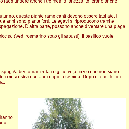
o raggiungere anche i tre metri di altezza, tollerano anche
autunno, queste piante rampicanti devono essere tagliate. I
ue anni sono piante forti. Le agavi si riproducono tramite
propagazione. D'altra parte, possono anche diventare una piaga.
ccità. (Vedi rosmarino sotto gli arbusti). Il basilico vuole
 cespugli/alberi ornamentali e gli ulivi (a meno che non siano
te i mesi estivi due anni dopo la semina. Dopo di che, le loro
ua.
n hanno
rio,