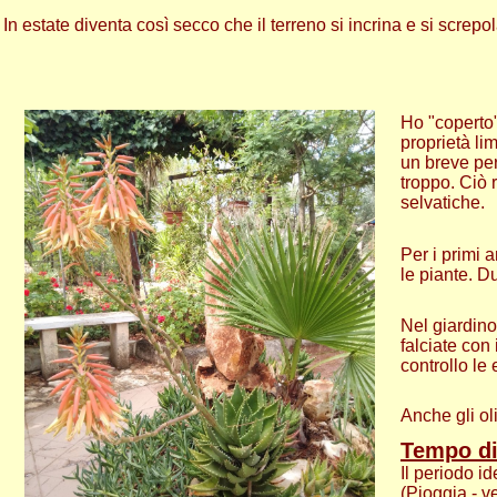
In estate diventa così secco che il terreno si incrina e si screpol
Ho "coperto" 
proprietà li
un breve per
troppo. Ciò 
selvatiche.
Per i primi 
le piante. D
Nel giardino
falciate con
controllo le
Anche gli ol
T
empo di
Il periodo i
(Pioggia - v