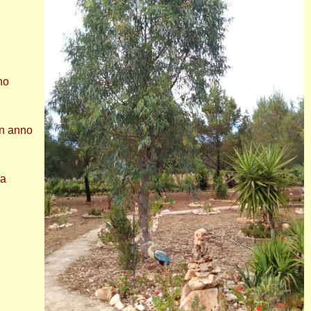
no
un anno
ma