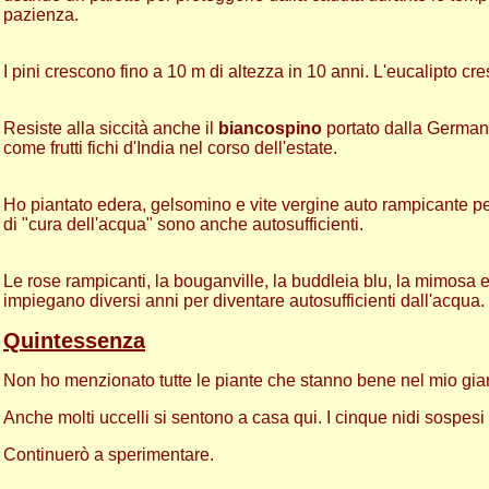
pazienza.
I pini crescono fino a 10 m di altezza in 10 anni. L'eucalipto cre
Resiste alla siccità anche il
biancospino
portato dalla German
come frutti fichi d'India nel corso dell'estate.
Ho piantato edera, gelsomino e vite vergine auto rampicante per
di "cura dell'acqua" sono anche autosufficienti.
Le rose rampicanti, la bouganville, la buddleia blu, la mimosa e 
impiegano diversi anni per diventare autosufficienti dall'acqua.
Q
uintessenza
Non ho menzionato tutte le piante che stanno bene nel mio gia
Anche molti uccelli si sentono a casa qui. I cinque nidi sospesi 
Continuerò a sperimentare.