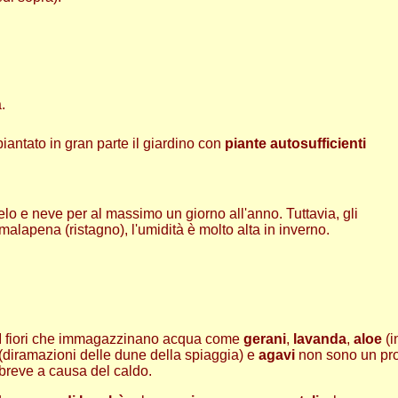
.
antato in gran parte il giardino con
piante autosufficienti
 gelo e neve per al massimo un giorno all'anno. Tuttavia, gli
 malapena (ristagno), l'umidità è molto alta in inverno.
I fiori che immagazzinano acqua come
gerani
,
lavanda
,
aloe
(i
(diramazioni delle dune della spiaggia) e
agavi
non sono un probl
breve a causa del caldo.